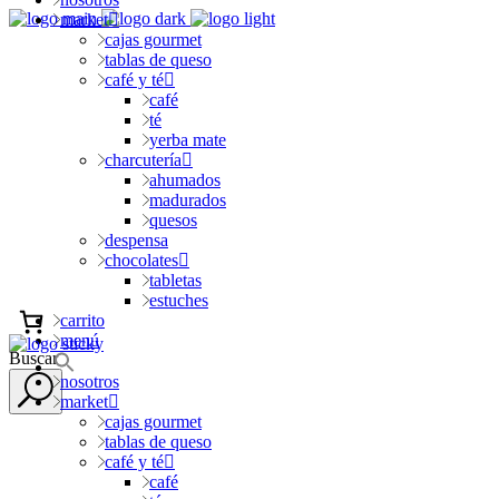
market
cajas gourmet
tablas de queso
café y té
café
té
yerba mate
charcutería
ahumados
madurados
quesos
despensa
chocolates
tabletas
estuches
carrito
menú
Buscar
nosotros
market
cajas gourmet
tablas de queso
café y té
café