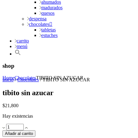
ahumados
madurados
quesos
despensa
chocolates
tabletas
estuches
carrito
menú
shop
Home
Chocolates
TIBITO SIN AZUCAR
Inicio
/
Chocolates
/ TIBITO SIN AZUCAR
tibito sin azucar
$
21,800
Hay existencias
TIBITO
SIN
Añadir al carrito
AZUCAR