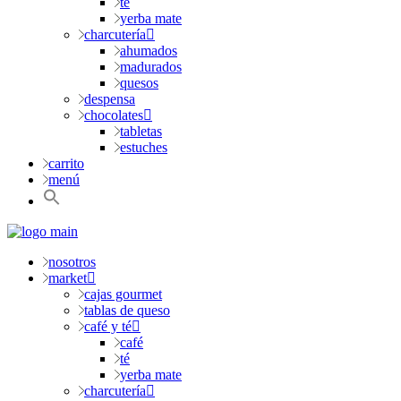
té
yerba mate
charcutería
ahumados
madurados
quesos
despensa
chocolates
tabletas
estuches
carrito
menú
nosotros
market
cajas gourmet
tablas de queso
café y té
café
té
yerba mate
charcutería