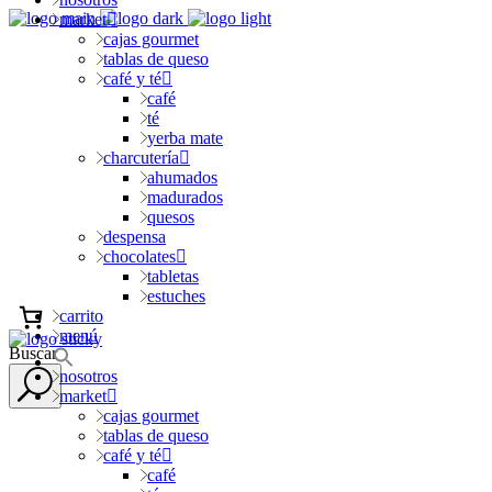
market
cajas gourmet
tablas de queso
café y té
café
té
yerba mate
charcutería
ahumados
madurados
quesos
despensa
chocolates
tabletas
estuches
carrito
menú
Buscar
nosotros
market
cajas gourmet
tablas de queso
café y té
café