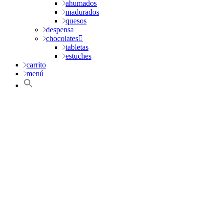
ahumados
madurados
quesos
despensa
chocolates
tabletas
estuches
carrito
menú
ahumados