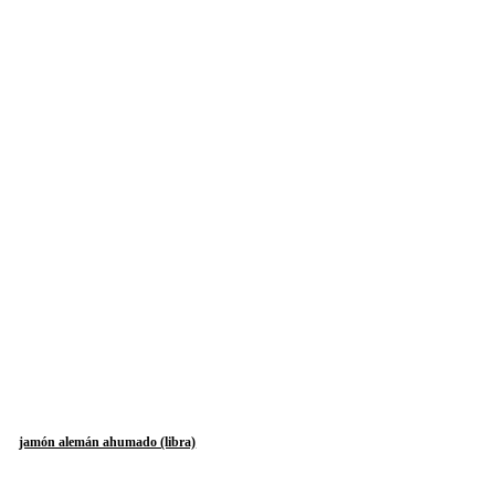
jamón alemán ahumado (libra)
adir al carrito
A
$