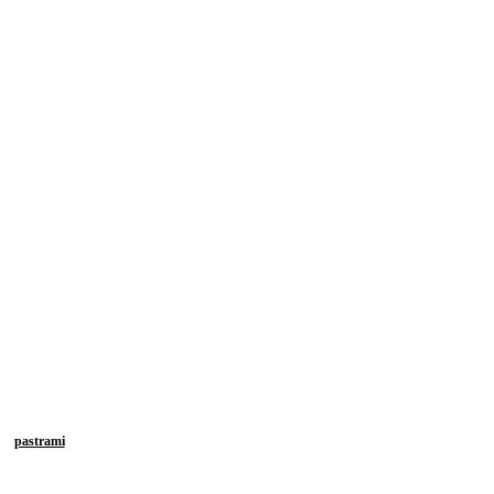
pastrami
adir al carrito
Añ
$