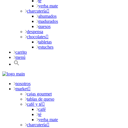
té
yerba mate
charcutería
ahumados
madurados
quesos
despensa
chocolates
tabletas
estuches
carrito
menú
nosotros
market
cajas gourmet
tablas de queso
café y té
café
té
yerba mate
charcutería