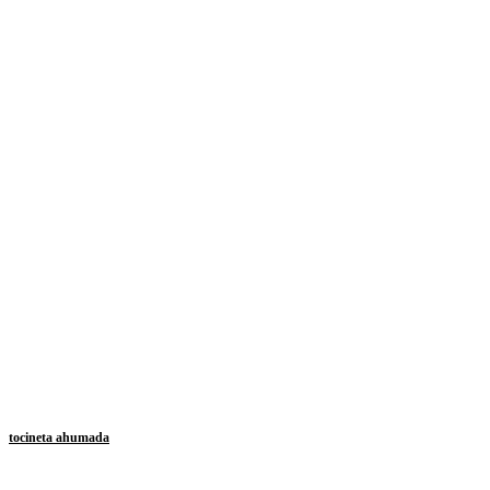
tocineta ahumada
Añ
$